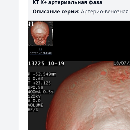
КТ К+ артериальная фаза
Описание серии:
Артерио-венозная
К+
артериальная
фаза