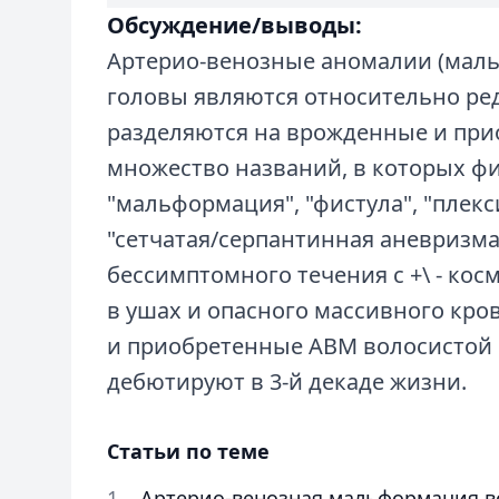
Обсуждение/выводы:
Артерио-венозные аномалии (маль
головы являются относительно ре
разделяются на врожденные и пр
множество названий, в которых ф
"мальформация", "фистула", "плек
"сетчатая/серпантинная аневризма
бессимптомного течения с +\ - ко
в ушах и опасного массивного кр
и приобретенные АВМ волосистой 
дебютируют в 3-й декаде жизни.
Статьи по теме
Артерио-венозная мальформация в