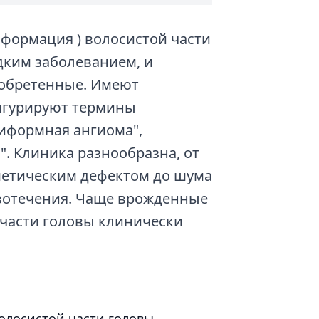
формация ) волосистой части
дким заболеванием, и
иобретенные. Имеют
игурируют термины
сиформная ангиома",
". Клиника разнообразна, от
сметическим дефектом до шума
овотечения. Чаще врожденные
части головы клинически
олосистой части головы