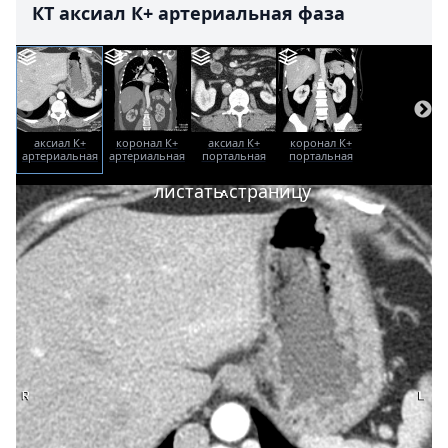
КТ аксиал К+ артериальная фаза
аксиал К+
коронал К+
аксиал К+
коронал К+
артериальная
артериальная
портальная
портальная
фаза
фаза
фаза
фаза
листать страницу